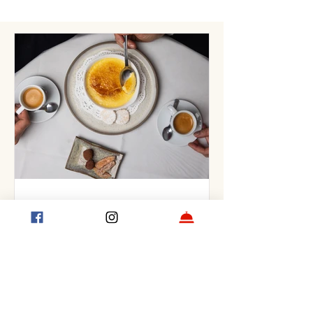
la pandemia
Crème brûlée clásica: cómo hacer el
postre francés paso a paso