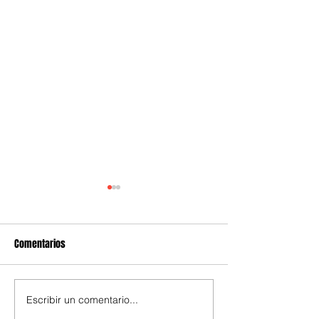
Comentarios
Escribir un comentario...
¿Cómo hacer un budín de
Pan casero integra