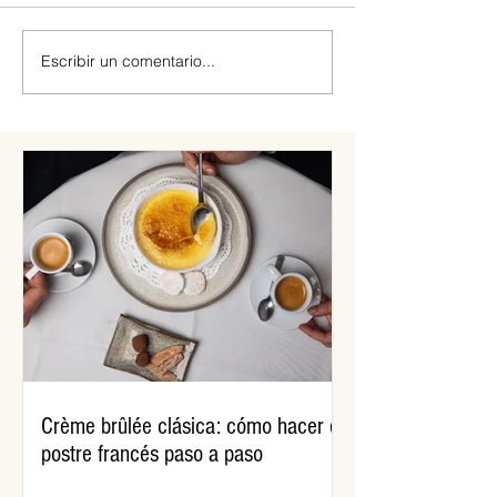
Escribir un comentario...
Receta: así se hace la
Paso a paso: cóm
clásica rosca de Pascuas
huevo de Pascua
Crème brûlée clásica: cómo hacer el
postre francés paso a paso