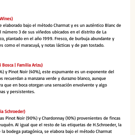
 Wines)
elaborado bajo el método Charmat y es un auténtico Blanc de 
l número 3 de sus viñedos ubicados en el distrito de La 
co, plantado en el año 1999. Fresco, de burbuja abundante y 
es como el maracuyá, y notas lácticas y de pan tostado.
 Bosca | Familia Arizu)
%) y Pinot Noir (40%), este espumante es un exponente del 
cos recuerdan a manzana verde y durazno blanco, aunque 
ra que en boca otorgan una sensación envolvente y algo 
nas y persistentes. 
ia Schroeder)
as Pinot Noir (90%) y Chardonnay (10%) provenientes de fincas 
uquén. Al igual que el resto de las etiquetas de H.Schroeder, la 
 la bodega patagónica, se elabora bajo el método Charmat 