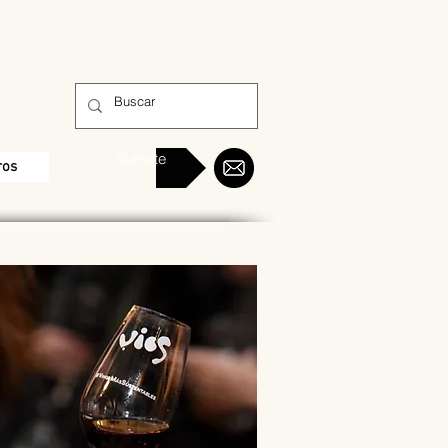
Sumate
ros