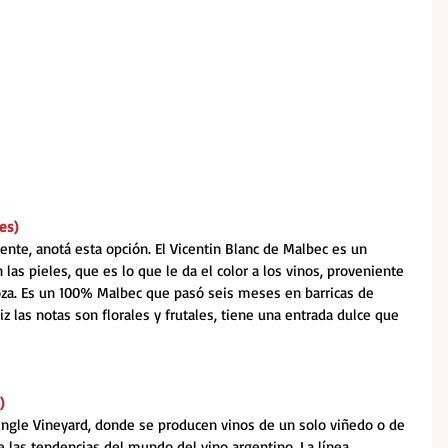
es)
rente, anotá esta opción. El Vicentin Blanc de Malbec es un 
 las pieles, que es lo que le da el color a los vinos, proveniente 
oza. Es un 100% Malbec que pasó seis meses en barricas de 
z las notas son florales y frutales, tiene una entrada dulce que 
)
ingle Vineyard, donde se producen vinos de un solo viñedo o de 
e las tendencias del mundo del vino argentino. La línea 