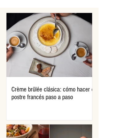
ejecutivo sobre marketing
locro, empanadas
del vino
propuestas dulce
Crème brûlée clásica: cómo hacer el
postre francés paso a paso