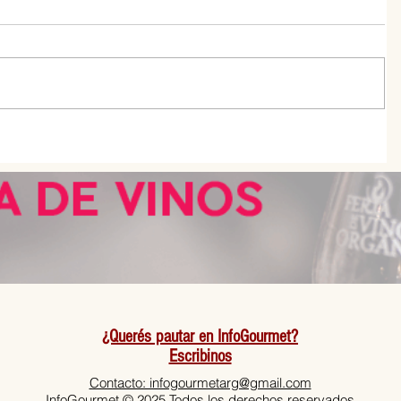
er el
Guiso de lentejas, por Santiago
Giorgini
¿Querés pautar en InfoGourmet?
Escribinos
Contacto: infogourmetarg@gmail.com
InfoGourmet © 2025 Todos los derechos reservados