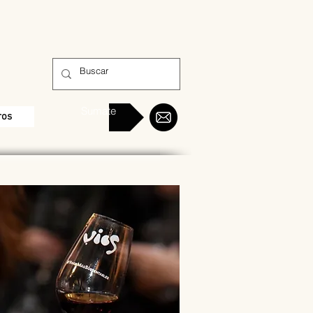
Sumate
ros