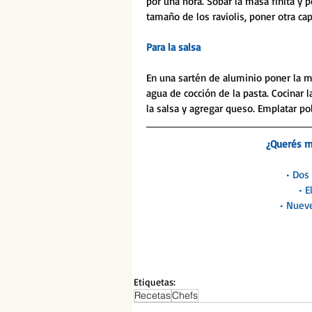
por una hora. Sobar la masa finita y 
tamaño de los raviolis, poner otra ca
Para la salsa
En una sartén de aluminio poner la ma
agua de cocción de la pasta. Cocinar la
la salsa y agregar queso. Emplatar po
¿Querés má
• Dos 
• E
• Nueve
Etiquetas:
Recetas
Chefs