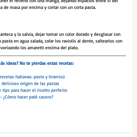
poner el relleno con una manga, dejando espacios entre sí del 
pa de masa por encima y cortar con un corta pasta.
nteca y la salvia, dejar tomar un color dorado y desglasar con 
 pasta en agua salada, colar los raviolis al dente, saltearlos con 
lvorizando los amaretti encima del plato.
s ideas? No te pierdas estas recetas:
recetas italianas: pasta y tiramisú
l delicioso origen de las pastas
 tips para hacer el risotto perfecto
• ¿Cómo hacer paté casero?