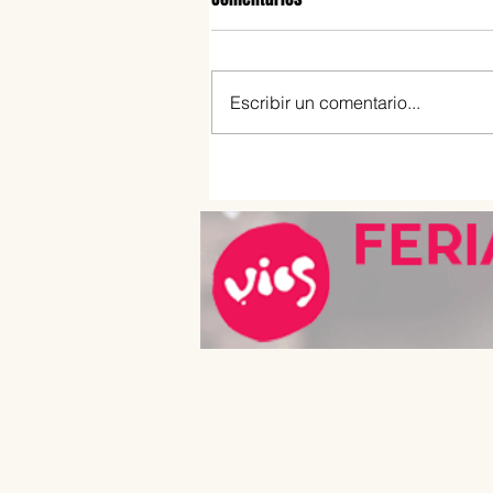
Escribir un comentario...
Crème brûlée clásica: cómo hac
postre francés paso a paso