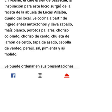
En Moshu, el Café & Deli de 
Saavedra
, la 
inspiración para este locro surgió de la 
receta de la abuela de Lucas Villalba, 
dueño del local. Se cocina a partir de 
ingredientes autóctonos y lleva zapallo, 
maíz blanco, porotos pallares, chorizo 
colorado, chorizo de cerdo, chuleta de 
jamón de cerdo, tapa de asado, cebolla 
de verdeo, perejil, sal, pimienta y ají 
molido.
Se puede ordenar en sus presentaciones 
de una porción por $450, dos porciones 
por $850, tres porciones por $1250 y 
cuatro porciones por $1450. Los envíos 
se realizan a través de un sistema de 
delivery propio
 y se toman pedidos por 
www.moshu.com.ar
, WhatsApp o 
llamando al +54 9 11 4407 7125. 