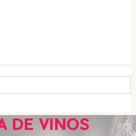
esta
Tortas fritas de Doña Petrona: la
receta original