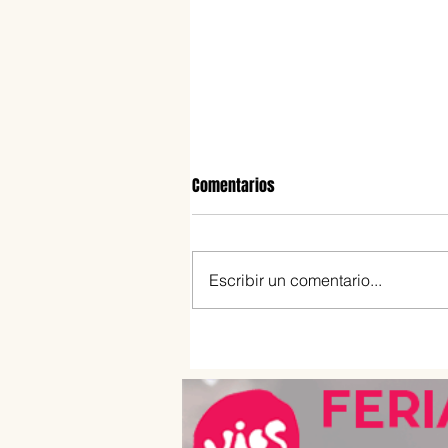
Comentarios
Escribir un comentario...
Galán: el nuevo alfajor que apu
por una fórmula diferente