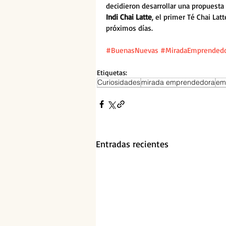
decidieron desarrollar una propuesta d
Indi Chai Latte
, el primer Té Chai Lat
próximos días.
#BuenasNuevas
#MiradaEmprended
Etiquetas:
Curiosidades
mirada emprendedora
em
Entradas recientes