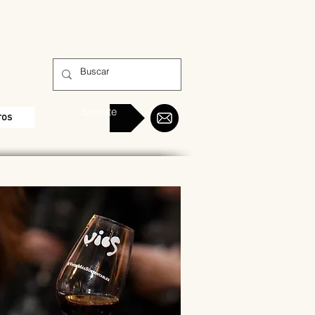
Sumate
ros