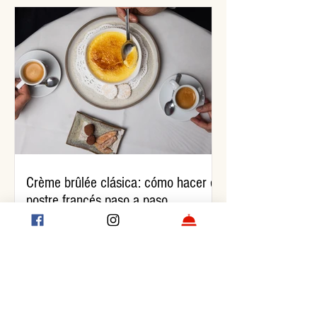
Crème brûlée clásica: cómo hacer el
postre francés paso a paso