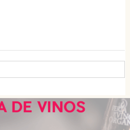
esta
Tortas fritas de Doña Petrona: la
receta original