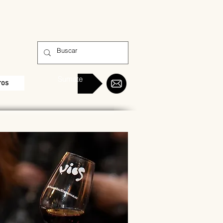
Sumate
ros