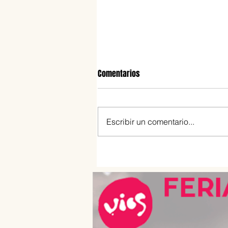
Comentarios
Escribir un comentario...
Galán: el nuevo alfajor que apu
por una fórmula diferente