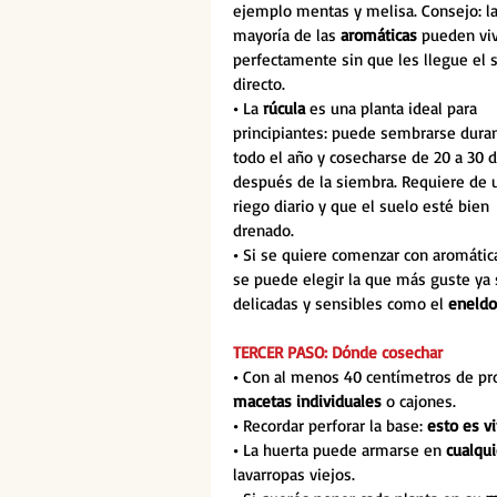
ejemplo mentas y melisa. Consejo: la
mayoría de las 
aromáticas 
pueden viv
perfectamente sin que les llegue el s
directo.
• 
La 
rúcula
 es una planta ideal para 
principiantes: puede sembrarse dura
todo el año y cosecharse de 20 a 30 d
después de la siembra. Requiere de 
riego diario y que el suelo esté bien 
drenado.
• 
Si se quiere comenzar con aromática
se puede elegir la que más guste ya 
delicadas y sensibles como el 
eneldo
TERCER PASO: Dónde cosechar
• 
Con al menos 40 centímetros de prof
macetas individuales
 o cajones.
• 
Recordar perforar la base: 
esto es vi
• 
La huerta puede armarse en 
cualqui
lavarropas viejos.