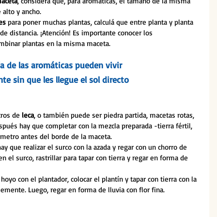
aceta
, considerá que, para aromáticas, el tamaño de la misma 
 alto y ancho.
es 
para poner muchas plantas, calculá que entre planta y planta 
 distancia. ¡Atención! Es importante conocer los 
ombinar plantas en la misma maceta.
a de las aromáticas pueden vivir
e sin que les llegue el sol directo
tros de 
leca
, o también puede ser piedra partida, macetas rotas, 
espués hay que completar con la mezcla preparada -tierra fértil, 
tímetro antes del borde de la maceta.
ay que realizar el surco con la azada y regar con un chorro de 
n el surco, rastrillar para tapar con tierra y regar en forma de 
 hoyo con el plantador, colocar el plantín y tapar con tierra con la 
mente. Luego, regar en forma de lluvia con flor fina.