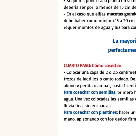
• 
Si querés poner cada planta en su 
m
debería ser por lo menos de 15 cm de
• 
En el caso que elijas 
macetas grand
debe haber como mínimo 15 a 20 cm de
requerimientos de agua y luz para c
La mayorí
perfectament
CUARTO PASO: Cómo cosechar
• 
Colocar una capa de 2 o 2,5 centíme
trozos de ladrillos o canto rodado. D
abono y perlita o arena-, hasta 1 cen
Para cosechar con semillas: 
primero h
agua. Una vez colocadas las semillas e
lluvia fina, sin encharcar.
Para cosechar con plantines:
 hacer un
mano, apisonando con los dedos firme