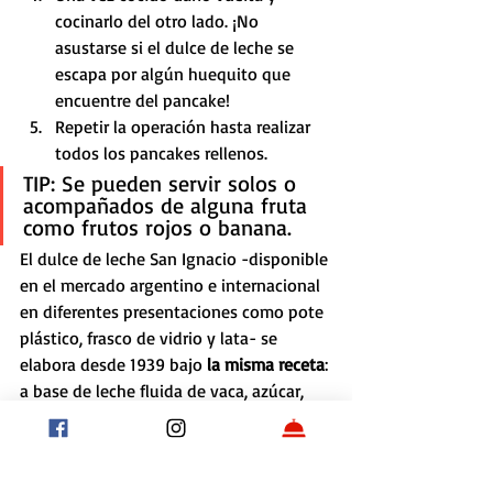
cocinarlo del otro lado. ¡No 
asustarse si el dulce de leche se 
escapa por algún huequito que 
encuentre del pancake!
Repetir la operación hasta realizar 
todos los pancakes rellenos.
TIP: Se pueden servir solos o 
acompañados de alguna fruta 
como frutos rojos o banana.
El dulce de leche San Ignacio -disponible 
en el mercado argentino e internacional 
en diferentes presentaciones como pote 
plástico, frasco de vidrio y lata- se 
elabora desde 1939 bajo 
la misma receta
: 
a base de leche fluida de vaca, azúcar, 
glucosa y bicarbonato de sodio. Esta 
receta no contiene conservantes y el 
dulce de leche es aromatizado con 